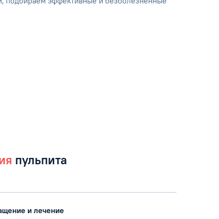
ей, подбираем эффективные и безболезненные
ия
пульпита
ащение и лечение