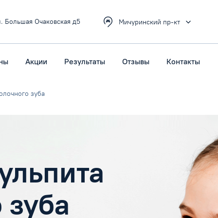
л. Большая Очаковская д5
Мичуринский пр-кт
ны
Акции
Результаты
Отзывы
Контакты
олочного зуба
ульпита
 зуба