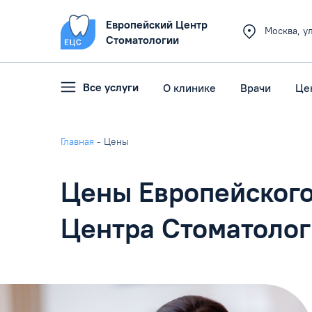
Европейский Центр
Москва
,
у
Стоматологии
Все услуги
О клинике
Врачи
Це
Главная
-
Цены
Цены Европейског
Центра Стоматоло