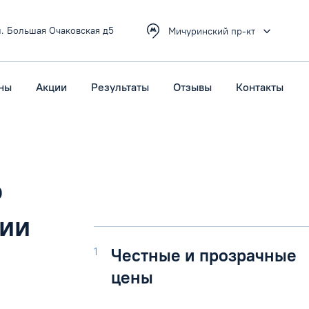
л. Большая Очаковская д5
Мичуринский пр-кт
ны
Акции
Результаты
Отзывы
Контакты
о
гии
1
Честные и прозрачные
цены